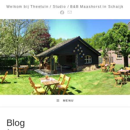
Ga
Welkom bij Theetuin / Studio / B&B Maashorst in Schaijk
naar
inhoud
MENU
Blog