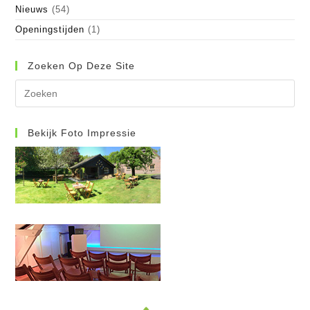
Nieuws
(54)
Openingstijden
(1)
Zoeken Op Deze Site
Dr
op
Es
om
Bekijk Foto Impressie
het
zo
te
slu