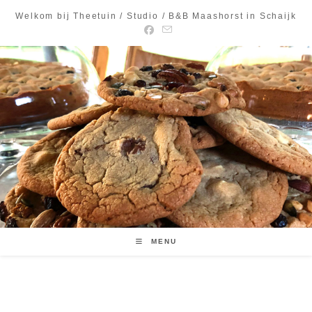
Ga
Welkom bij Theetuin / Studio / B&B Maashorst in Schaijk
naar
inhoud
MENU