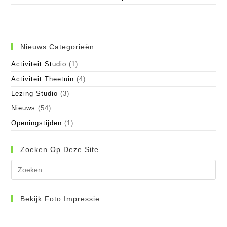
Nieuws Categorieën
Activiteit Studio
(1)
Activiteit Theetuin
(4)
Lezing Studio
(3)
Nieuws
(54)
Openingstijden
(1)
Zoeken Op Deze Site
Dr
op
Es
om
Bekijk Foto Impressie
het
zo
te