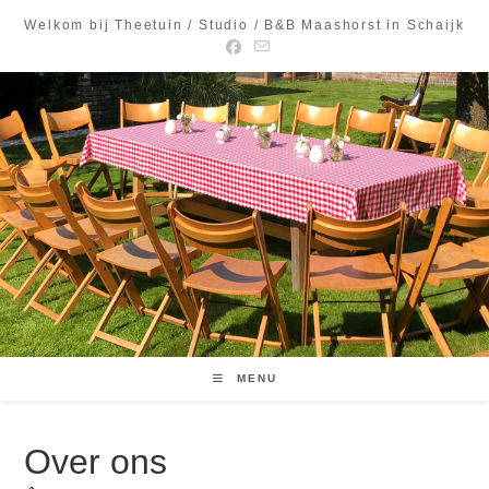
Ga
Welkom bij Theetuin / Studio / B&B Maashorst in Schaijk
naar
inhoud
MENU
Over ons