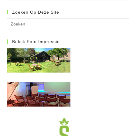
Zoeken Op Deze Site
Dr
op
Es
om
Bekijk Foto Impressie
het
zo
te
slu