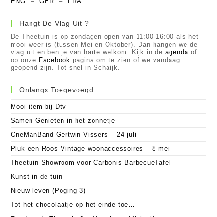
ENG
–
GER
–
FRA
Hangt De Vlag Uit ?
De Theetuin is op zondagen open van 11:00-16:00 als het
mooi weer is (tussen Mei en Oktober). Dan hangen we de
vlag uit en ben je van harte welkom. Kijk in de
agenda
of
op onze
Facebook
pagina om te zien of we vandaag
geopend zijn. Tot snel in Schaijk.
Onlangs Toegevoegd
Mooi item bij Dtv
Samen Genieten in het zonnetje
OneManBand Gertwin Vissers – 24 juli
Pluk een Roos Vintage woonaccessoires – 8 mei
Theetuin Showroom voor Carbonis BarbecueTafel
Kunst in de tuin
Nieuw leven (Poging 3)
Tot het chocolaatje op het einde toe…