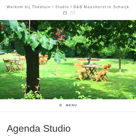
Ga
Welkom bij Theetuin / Studio / B&B Maashorst in Schaijk
naar
inhoud
MENU
Agenda Studio