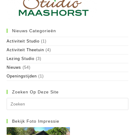
Nieuws Categorieën
Activiteit Studio
(1)
Activiteit Theetuin
(4)
Lezing Studio
(3)
Nieuws
(54)
Openingstijden
(1)
Zoeken Op Deze Site
Dr
op
Es
om
Bekijk Foto Impressie
het
zo
te