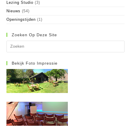
Lezing Studio
(3)
Nieuws
(54)
Openingstijden
(1)
Zoeken Op Deze Site
Dr
op
Es
om
Bekijk Foto Impressie
het
zo
te
slu