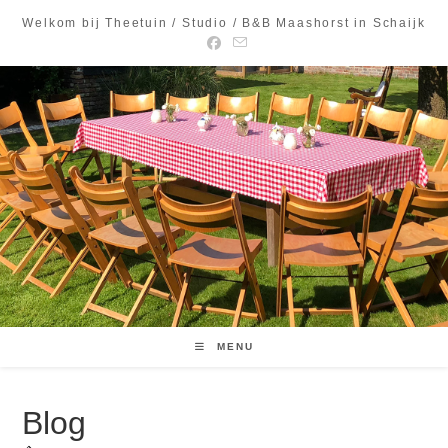
Ga
Welkom bij Theetuin / Studio / B&B Maashorst in Schaijk
naar
inhoud
MENU
Blog