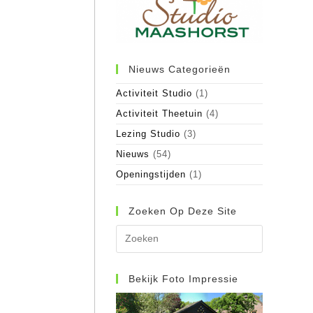
Nieuws Categorieën
Activiteit Studio
(1)
Activiteit Theetuin
(4)
Lezing Studio
(3)
Nieuws
(54)
Openingstijden
(1)
Zoeken Op Deze Site
Druk
op
Escape
om
Bekijk Foto Impressie
het
zoekpane
te