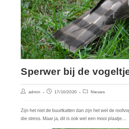
Sperwer bij de vogeltj
Bericht
Bericht
Berichtcategorie:
admin
17/10/2020
Nieuws
auteur:
gepubliceerd
op:
Zijn het niet de buurtkatten dan zijn het wel de roofv
die stress. Maar ja, dit is ook wel een mooi plaatje…