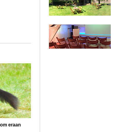
sluiten.
kom eraan