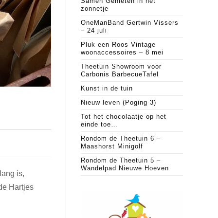
Samen Genieten in het
zonnetje
OneManBand Gertwin Vissers
– 24 juli
Pluk een Roos Vintage
woonaccessoires – 8 mei
Theetuin Showroom voor
Carbonis BarbecueTafel
Kunst in de tuin
Nieuw leven (Poging 3)
Tot het chocolaatje op het
einde toe…
Rondom de Theetuin 6 –
Maashorst Minigolf
Rondom de Theetuin 5 –
Wandelpad Nieuwe Hoeven
ang is,
de Hartjes