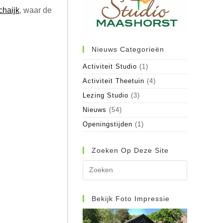
chaijk
, waar de
Nieuws Categorieën
Activiteit Studio
(1)
Activiteit Theetuin
(4)
Lezing Studio
(3)
Nieuws
(54)
Openingstijden
(1)
Zoeken Op Deze Site
Druk
op
Escape
om
Bekijk Foto Impressie
het
zoekpane
te